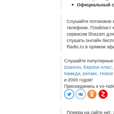
Официальный с
Слушайте потоковое 
телефоне. Плейлист м
сервисом Shazam для 
слушать онлайн беспл
Radio.ru в прямом эф
Слушайте популярные
Шансон
,
Европа плюс
Камеди
,
релакс
,
Новое
и 2000 годов!
Присоединись к vo-radi
Плеера на сайте нет,