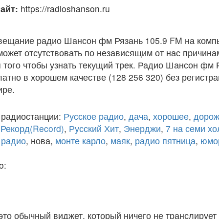
айт:
https://radioshanson.ru
вещание радио Шансон фм Рязань 105.9 FM на комп
ожет отсутствовать по независящим от нас причина
того чтобы узнать текущий трек. Радио Шансон фм 
атно в хорошем качестве (128 256 320) без регистра
ире.
 радиостанции:
Русское радио
,
дача
,
хорошее
,
дорож
,
Рекорд(Record)
,
Русский Хит
,
Энерджи
,
7 на семи х
 радио
, нова,
монте карло
,
маяк
,
радио пятница
,
юмо
o:
 это обычный виджет, который ничего не транслирует 