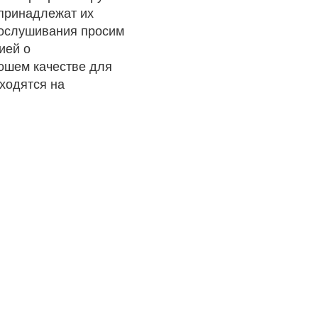
 принадлежат их
рослушивания просим
ией о
рошем качестве для
ходятся на