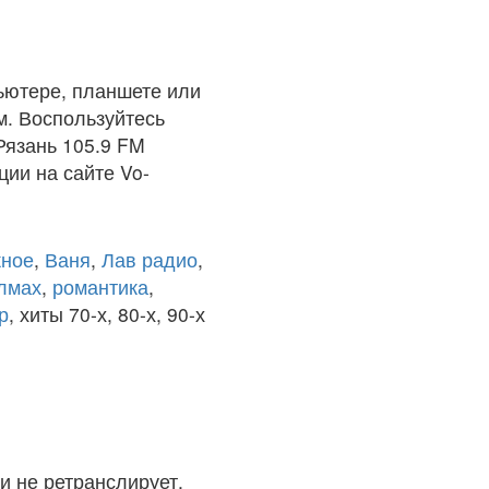
ьютере, планшете или
м. Воспользуйтесь
Рязань 105.9 FM
ции на сайте Vo-
ное
,
Ваня
,
Лав радио
,
олмах
,
романтика
,
р
, хиты 70-х, 80-х, 90-х
и не ретранслирует.