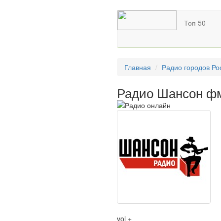
Топ 50
Главная
Радио городов Ро
Радио Шансон фм
vol +