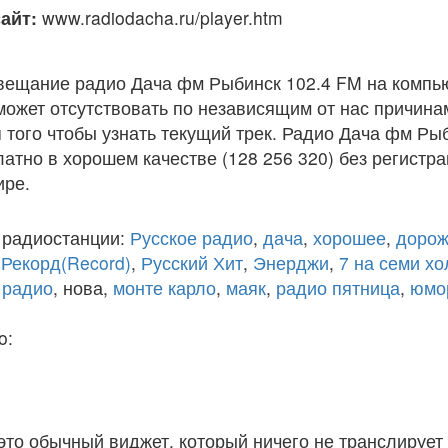
айт:
www.radiodacha.ru/player.htm
вещание радио Дача фм Рыбинск 102.4 FM на компь
ожет отсутствовать по независящим от нас причина
того чтобы узнать текущий трек. Радио Дача фм Ры
атно в хорошем качестве (128 256 320) без регистра
ире.
 радиостанции:
Русское радио
,
дача
,
хорошее
,
дорож
,
Рекорд(Record)
,
Русский Хит
,
Энерджи
,
7 на семи х
 радио
, нова,
монте карло
,
маяк
,
радио пятница
,
юмо
o:
 это обычный виджет, который ничего не транслирует 