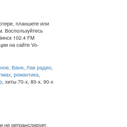
ютере, планшете или
м. Воспользуйтесь
бинск 102.4 FM
ции на сайте Vo-
ное
,
Ваня
,
Лав радио
,
олмах
,
романтика
,
р
, хиты 70-х, 80-х, 90-х
и не ретранслирует.