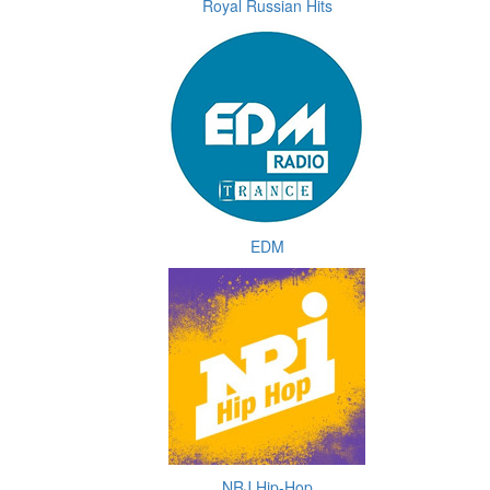
Royal Russian Hits
EDM
NRJ Hip-Hop