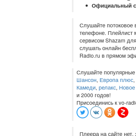
Официальный с
Слушайте потоковое 
телефоне. Плейлист м
сервисом Shazam для 
слушать онлайн беспл
Radio.ru в прямом эф
Слушайте популярные
Шансон
,
Европа плюс
Камеди
,
релакс
,
Новое
и 2000 годов!
Присоединись к vo-radi
Плеера на сайте нет,