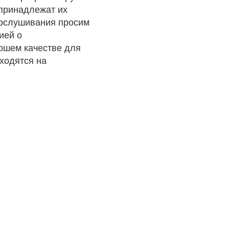
 принадлежат их
рослушивания просим
ией о
рошем качестве для
ходятся на