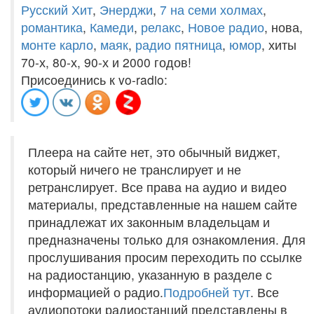
Русский Хит
,
Энерджи
,
7 на семи холмах
,
романтика
,
Камеди
,
релакс
,
Новое радио
, нова,
монте карло
,
маяк
,
радио пятница
,
юмор
, хиты
70-х, 80-х, 90-х и 2000 годов!
Присоединись к vo-radio:
Плеера на сайте нет, это обычный виджет,
который ничего не транслирует и не
ретранслирует. Все права на аудио и видео
материалы, представленные на нашем сайте
принадлежат их законным владельцам и
предназначены только для ознакомления. Для
прослушивания просим переходить по ссылке
на радиостанцию, указанную в разделе с
информацией о радио.
Подробней тут
. Все
аудиопотоки радиостанций представлены в