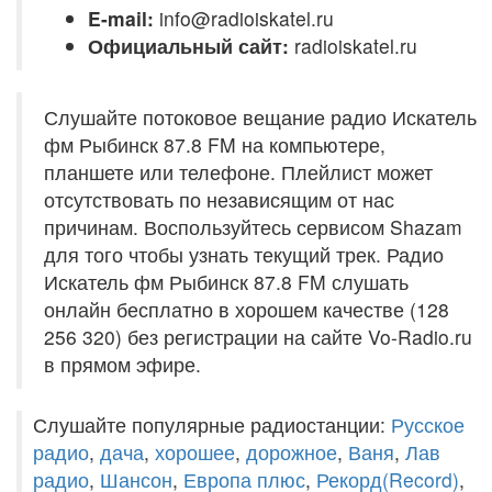
E-mail:
info@radioiskatel.ru
Официальный сайт:
radioiskatel.ru
Слушайте потоковое вещание радио Искатель
фм Рыбинск 87.8 FM на компьютере,
планшете или телефоне. Плейлист может
отсутствовать по независящим от нас
причинам. Воспользуйтесь сервисом Shazam
для того чтобы узнать текущий трек. Радио
Искатель фм Рыбинск 87.8 FM слушать
онлайн бесплатно в хорошем качестве (128
256 320) без регистрации на сайте Vo-Radio.ru
в прямом эфире.
Слушайте популярные радиостанции:
Русское
радио
,
дача
,
хорошее
,
дорожное
,
Ваня
,
Лав
радио
,
Шансон
,
Европа плюс
,
Рекорд(Record)
,