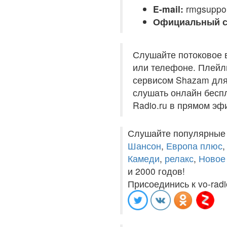
E-mail:
rmgsuppo
Официальный с
Слушайте потоковое 
или телефоне. Плейли
сервисом Shazam для 
слушать онлайн беспл
Radio.ru в прямом эф
Слушайте популярные
Шансон
,
Европа плюс
Камеди
,
релакс
,
Новое
и 2000 годов!
Присоединись к vo-radi