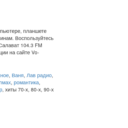
мпьютере, планшете
чинам. Воспользуйтесь
 Салават 104.3 FM
ции на сайте Vo-
ное
,
Ваня
,
Лав радио
,
олмах
,
романтика
,
р
, хиты 70-х, 80-х, 90-х