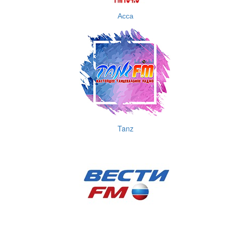
Асса
Tanz