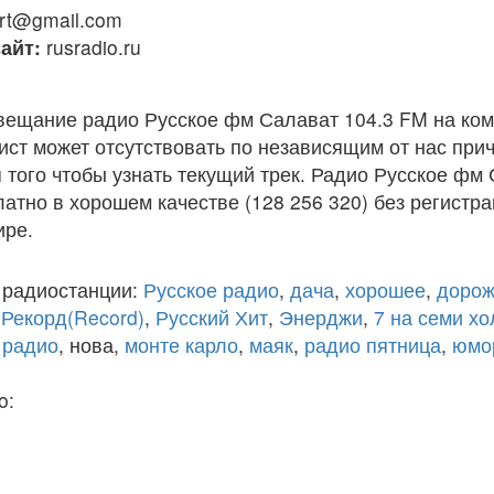
rt@gmail.com
айт:
rusradio.ru
вещание радио Русское фм Салават 104.3 FM на ко
ст может отсутствовать по независящим от нас при
того чтобы узнать текущий трек. Радио Русское фм
атно в хорошем качестве (128 256 320) без регистра
ире.
 радиостанции:
Русское радио
,
дача
,
хорошее
,
дорож
,
Рекорд(Record)
,
Русский Хит
,
Энерджи
,
7 на семи х
 радио
, нова,
монте карло
,
маяк
,
радио пятница
,
юмо
o: