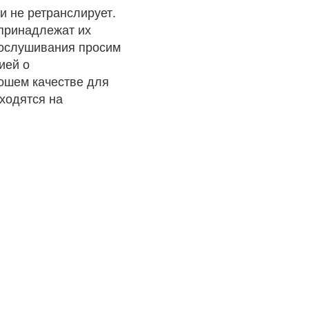
и не ретранслирует.
 принадлежат их
рослушивания просим
ией о
рошем качестве для
ходятся на