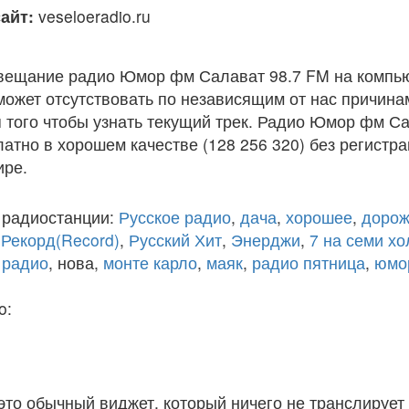
айт:
veseloeradio.ru
вещание радио Юмор фм Салават 98.7 FM на компью
ожет отсутствовать по независящим от нас причина
 того чтобы узнать текущий трек. Радио Юмор фм Са
атно в хорошем качестве (128 256 320) без регистра
ире.
 радиостанции:
Русское радио
,
дача
,
хорошее
,
дорож
,
Рекорд(Record)
,
Русский Хит
,
Энерджи
,
7 на семи х
 радио
, нова,
монте карло
,
маяк
,
радио пятница
,
юмо
o:
 это обычный виджет, который ничего не транслирует 