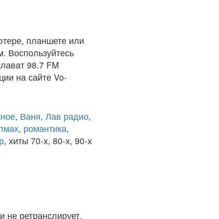
тере, планшете или
м. Воспользуйтесь
лават 98.7 FM
ции на сайте Vo-
ное
,
Ваня
,
Лав радио
,
олмах
,
романтика
,
р
, хиты 70-х, 80-х, 90-х
и не ретранслирует.