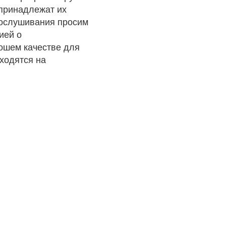
 принадлежат их
рослушивания просим
ией о
рошем качестве для
ходятся на