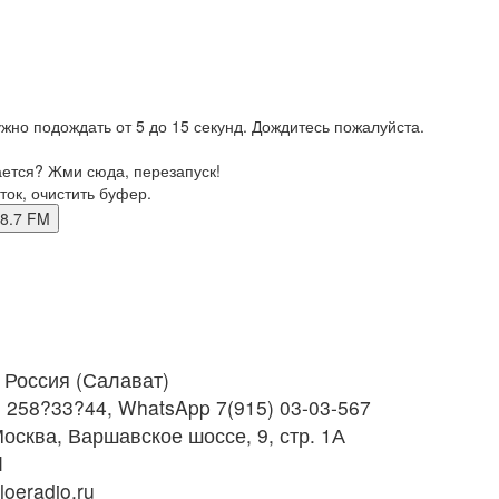
жно подождать от 5 до 15 секунд. Дождитесь пожалуйста.
ается? Жми сюда, перезапуск!
ток, очистить буфер.
 98.7 FM
Россия (Салават)
) 258?33?44, WhatsApp 7(915) 03-03-567
осква, Варшавское шоссе, 9, стр. 1А
M
oeradio.ru