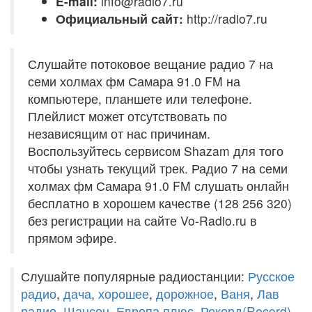
E-mail:
info@radio7.ru
Официальный сайт:
http://radio7.ru
Слушайте потоковое вещание радио 7 на
семи холмах фм Самара 91.0 FM на
компьютере, планшете или телефоне.
Плейлист может отсутствовать по
независящим от нас причинам.
Воспользуйтесь сервисом Shazam для того
чтобы узнать текущий трек. Радио 7 на семи
холмах фм Самара 91.0 FM слушать онлайн
бесплатно в хорошем качестве (128 256 320)
без регистрации на сайте Vo-Radio.ru в
прямом эфире.
Слушайте популярные радиостанции:
Русское
радио
,
дача
,
хорошее
,
дорожное
,
Ваня
,
Лав
радио
,
Шансон
,
Европа плюс
,
Рекорд(Record)
,