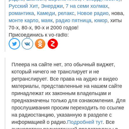
Русский Хит
,
Энерджи
,
7 на семи холмах
,
романтика
,
Камеди
,
релакс
,
Новое радио
, нова,
монте карло
,
маяк
,
радио пятница
,
юмор
, хиты
70-х, 80-х, 90-х и 2000 годов!
Присоединись к vo-radio:
Плеера на сайте нет, это обычный виджет,
который ничего не транслирует и не
ретранслирует. Все права на аудио и видео
материалы, представленные на нашем сайте
принадлежат их законным владельцам и
предназначены только для ознакомления. Для
прослушивания просим переходить по ссылке
на радиостанцию, указанную в разделе с
информацией о радио.
Подробней тут
. Все
аудиопотоки радиостанций представлены в