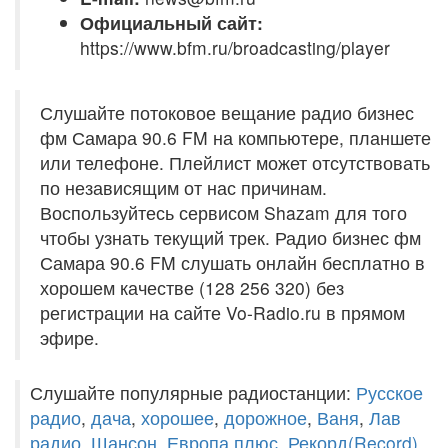
Официальный сайт:
https://www.bfm.ru/broadcasting/player
Слушайте потоковое вещание радио бизнес
фм Самара 90.6 FM на компьютере, планшете
или телефоне. Плейлист может отсутствовать
по независящим от нас причинам.
Воспользуйтесь сервисом Shazam для того
чтобы узнать текущий трек. Радио бизнес фм
Самара 90.6 FM слушать онлайн бесплатно в
хорошем качестве (128 256 320) без
регистрации на сайте Vo-Radio.ru в прямом
эфире.
Слушайте популярные радиостанции:
Русское
радио
,
дача
,
хорошее
,
дорожное
,
Ваня
,
Лав
радио
,
Шансон
,
Европа плюс
,
Рекорд(Record)
,