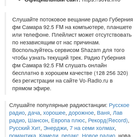
Слушайте потоковое вещание радио Губерния
фм Самара 92.5 FM на компьютере, планшете
или телефоне. Плейлист может отсутствовать
по независящим от нас причинам.
Воспользуйтесь сервисом Shazam для того
чтобы узнать текущий трек. Радио Губерния
фм Самара 92.5 FM слушать онлайн
бесплатно в хорошем качестве (128 256 320)
без регистрации на сайте Vo-Radio.ru в
прямом эфире.
Слушайте популярные радиостанции:
Русское
радио
,
дача
,
хорошее
,
дорожное
,
Ваня
,
Лав
радио
,
Шансон
,
Европа плюс
,
Рекорд(Record)
,
Русский Хит
,
Энерджи
,
7 на семи холмах
,
романтика
,
Камеди
,
релакс
,
Новое радио
, нова,