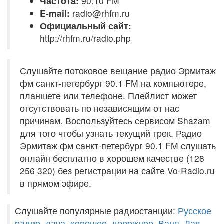
Частота:
90.10 FM
E-mail:
radio@rhfm.ru
Официальный сайт:
http://rhfm.ru/radio.php
Слушайте потоковое вещание радио Эрмитаж
фм санкт-петербург 90.1 FM на компьютере,
планшете или телефоне. Плейлист может
отсутствовать по независящим от нас
причинам. Воспользуйтесь сервисом Shazam
для того чтобы узнать текущий трек. Радио
Эрмитаж фм санкт-петербург 90.1 FM слушать
онлайн бесплатно в хорошем качестве (128
256 320) без регистрации на сайте Vo-Radio.ru
в прямом эфире.
Слушайте популярные радиостанции:
Русское
радио
,
дача
,
хорошее
,
дорожное
,
Ваня
,
Лав