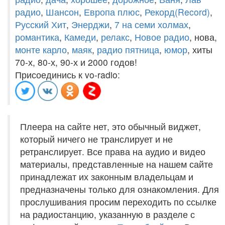
радио
,
Шансон
,
Европа плюс
,
Рекорд(Record)
,
Русский Хит
,
Энерджи
,
7 на семи холмах
,
романтика
,
Камеди
,
релакс
,
Новое радио
, нова,
монте карло
,
маяк
,
радио пятница
,
юмор
, хиты
70-х, 80-х, 90-х и 2000 годов!
Присоединись к vo-radio:
Плеера на сайте нет, это обычный виджет,
который ничего не транслирует и не
ретранслирует. Все права на аудио и видео
материалы, представленные на нашем сайте
принадлежат их законным владельцам и
предназначены только для ознакомления. Для
прослушивания просим переходить по ссылке
на радиостанцию, указанную в разделе с