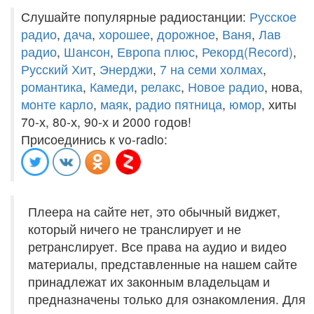
Слушайте популярные радиостанции:
Русское
радио
,
дача
,
хорошее
,
дорожное
,
Ваня
,
Лав
радио
,
Шансон
,
Европа плюс
,
Рекорд(Record)
,
Русский Хит
,
Энерджи
,
7 на семи холмах
,
романтика
,
Камеди
,
релакс
,
Новое радио
, нова,
монте карло
,
маяк
,
радио пятница
,
юмор
, хиты
70-х, 80-х, 90-х и 2000 годов!
Присоединись к vo-radio:
Плеера на сайте нет, это обычный виджет,
который ничего не транслирует и не
ретранслирует. Все права на аудио и видео
материалы, представленные на нашем сайте
принадлежат их законным владельцам и
предназначены только для ознакомления. Для