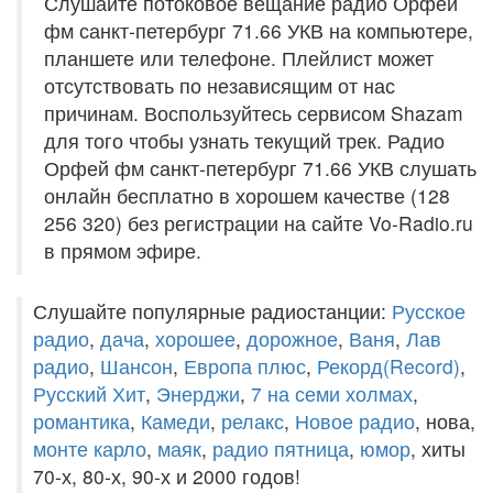
Слушайте потоковое вещание радио Орфей
фм санкт-петербург 71.66 УКВ на компьютере,
планшете или телефоне. Плейлист может
отсутствовать по независящим от нас
причинам. Воспользуйтесь сервисом Shazam
для того чтобы узнать текущий трек. Радио
Орфей фм санкт-петербург 71.66 УКВ слушать
онлайн бесплатно в хорошем качестве (128
256 320) без регистрации на сайте Vo-Radio.ru
в прямом эфире.
Слушайте популярные радиостанции:
Русское
радио
,
дача
,
хорошее
,
дорожное
,
Ваня
,
Лав
радио
,
Шансон
,
Европа плюс
,
Рекорд(Record)
,
Русский Хит
,
Энерджи
,
7 на семи холмах
,
романтика
,
Камеди
,
релакс
,
Новое радио
, нова,
монте карло
,
маяк
,
радио пятница
,
юмор
, хиты
70-х, 80-х, 90-х и 2000 годов!