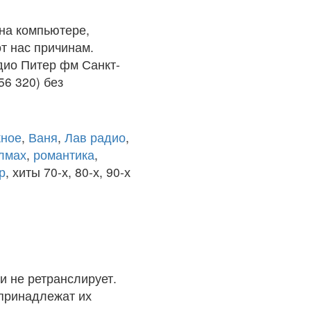
на компьютере,
т нас причинам.
дио Питер фм Санкт-
56 320) без
ное
,
Ваня
,
Лав радио
,
олмах
,
романтика
,
р
, хиты 70-х, 80-х, 90-х
и не ретранслирует.
 принадлежат их