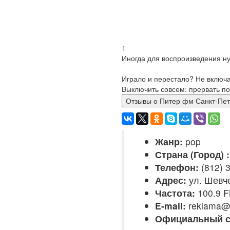
1
Иногда для воспроизведения ну
Играло и перестало? Не включ
Выключить совсем: прервать по
Отзывы о Питер фм Санкт
Жанр:
pop
Страна (Город) :
Телефон:
(812) 3
Адрес:
ул. Шевче
Частота:
100.9 
E-mail:
reklama@
Официальный с