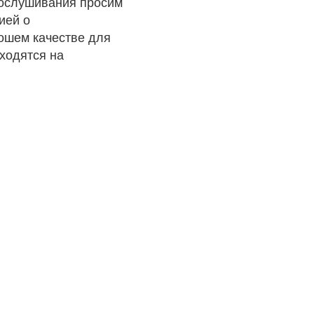
рослушивания просим
ией о
рошем качестве для
ходятся на