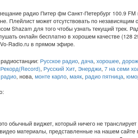
вещание радио Питер фм Санкт-Петербург 100.9 FM 
е. Плейлист может отсутствовать по независящим о
сом Shazam для того чтобы узнать текущий трек. Ра
лушать онлайн бесплатно в хорошем качестве (128 2
 Vo-Radio.ru в прямом эфире.
 радиостанции:
Русское радио
,
дача
,
хорошее
,
дорож
,
Рекорд(Record)
,
Русский Хит
,
Энерджи
,
7 на семи х
 радио
, нова,
монте карло
,
маяк
,
радио пятница
,
юмо
o:
 это обычный виджет, который ничего не транслирует 
и видео материалы, представленные на нашем сайте