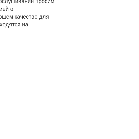
рослушивания просим
ией о
рошем качестве для
ходятся на