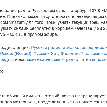
вещание радио Русское фм санкт-петербург 107.8 FM
е. Плейлист может отсутствовать по независящим о
сом Shazam для того чтобы узнать текущий трек. Ра
лушать онлайн бесплатно в хорошем качестве (128 25
 Vo-Radio.ru в прямом эфире.
 радиостанции:
Русское радио
,
дача
,
хорошее
,
дорож
,
Рекорд(Record)
,
Русский Хит
,
Энерджи
,
7 на семи х
 радио
, нова,
монте карло
,
маяк
,
радио пятница
,
юмо
o:
 это обычный виджет, который ничего не транслирует 
и видео материалы, представленные на нашем сайте