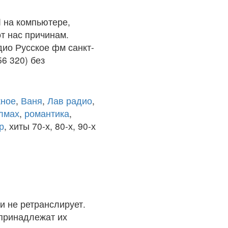
 на компьютере,
т нас причинам.
дио Русское фм санкт-
6 320) без
ное
,
Ваня
,
Лав радио
,
олмах
,
романтика
,
р
, хиты 70-х, 80-х, 90-х
и не ретранслирует.
 принадлежат их