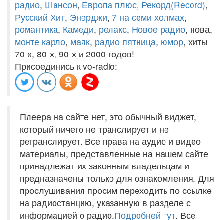
радио
,
Шансон
,
Европа плюс
,
Рекорд(Record)
,
Русский Хит
,
Энерджи
,
7 на семи холмах
,
романтика
,
Камеди
,
релакс
,
Новое радио
, нова,
монте карло
,
маяк
,
радио пятница
,
юмор
, хиты
70-х, 80-х, 90-х и 2000 годов!
Присоединись к vo-radio:
Плеера на сайте нет, это обычный виджет,
который ничего не транслирует и не
ретранслирует. Все права на аудио и видео
материалы, представленные на нашем сайте
принадлежат их законным владельцам и
предназначены только для ознакомления. Для
прослушивания просим переходить по ссылке
на радиостанцию, указанную в разделе с
информацией о радио.
Подробней тут
. Все