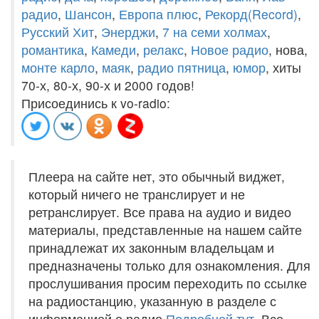
радио
,
Шансон
,
Европа плюс
,
Рекорд(Record)
,
Русский Хит
,
Энерджи
,
7 на семи холмах
,
романтика
,
Камеди
,
релакс
,
Новое радио
, нова,
монте карло
,
маяк
,
радио пятница
,
юмор
, хиты
70-х, 80-х, 90-х и 2000 годов!
Присоединись к vo-radio:
Плеера на сайте нет, это обычный виджет,
который ничего не транслирует и не
ретранслирует. Все права на аудио и видео
материалы, представленные на нашем сайте
принадлежат их законным владельцам и
предназначены только для ознакомления. Для
прослушивания просим переходить по ссылке
на радиостанцию, указанную в разделе с
информацией о радио.
Подробней тут
. Все