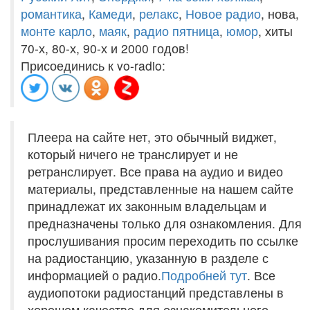
романтика
,
Камеди
,
релакс
,
Новое радио
, нова,
монте карло
,
маяк
,
радио пятница
,
юмор
, хиты
70-х, 80-х, 90-х и 2000 годов!
Присоединись к vo-radio:
Плеера на сайте нет, это обычный виджет,
который ничего не транслирует и не
ретранслирует. Все права на аудио и видео
материалы, представленные на нашем сайте
принадлежат их законным владельцам и
предназначены только для ознакомления. Для
прослушивания просим переходить по ссылке
на радиостанцию, указанную в разделе с
информацией о радио.
Подробней тут
. Все
аудиопотоки радиостанций представлены в
хорошем качестве для ознакомительного