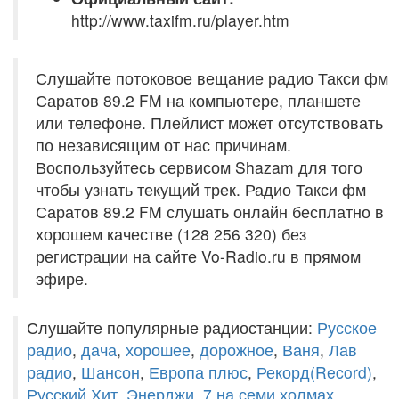
http://www.taxifm.ru/player.htm
Слушайте потоковое вещание радио Такси фм
Саратов 89.2 FM на компьютере, планшете
или телефоне. Плейлист может отсутствовать
по независящим от нас причинам.
Воспользуйтесь сервисом Shazam для того
чтобы узнать текущий трек. Радио Такси фм
Саратов 89.2 FM слушать онлайн бесплатно в
хорошем качестве (128 256 320) без
регистрации на сайте Vo-Radio.ru в прямом
эфире.
Слушайте популярные радиостанции:
Русское
радио
,
дача
,
хорошее
,
дорожное
,
Ваня
,
Лав
радио
,
Шансон
,
Европа плюс
,
Рекорд(Record)
,
Русский Хит
,
Энерджи
,
7 на семи холмах
,