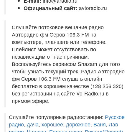
E-mail:
info@aradio.ru
Официальный сайт:
avtoradio.ru
Слушайте потоковое вещание радио
Авторадио фм Серов 106.3 FM на
компьютере, планшете или телефоне.
Плейлист может отсутствовать по
независящим от нас причинам.
Воспользуйтесь сервисом Shazam для того
чтобы узнать текущий трек. Радио Авторадио
фм Серов 106.3 FM слушать онлайн
бесплатно в хорошем качестве (128 256 320)
без регистрации на сайте Vo-Radio.ru в
прямом эфире.
Слушайте популярные радиостанции:
Русское
радио
,
дача
,
хорошее
,
дорожное
,
Ваня
,
Лав
радио
,
Шансон
,
Европа плюс
,
Рекорд(Record)
,