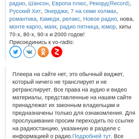
радио
,
Шансон
,
Европа плюс
,
Рекорд(Record)
,
Русский Хит
,
Энерджи
,
7 на семи холмах
,
романтика
,
Камеди
,
релакс
,
Новое радио
, нова,
монте карло
,
маяк
,
радио пятница
,
юмор
, хиты
70-х, 80-х, 90-х и 2000 годов!
Присоединись к vo-radio:
Плеера на сайте нет, это обычный виджет,
который ничего не транслирует и не
ретранслирует. Все права на аудио и видео
материалы, представленные на нашем сайте
принадлежат их законным владельцам и
предназначены только для ознакомления. Для
прослушивания просим переходить по ссылке
на радиостанцию, указанную в разделе с
информацией о радио.
Подробней тут
. Все