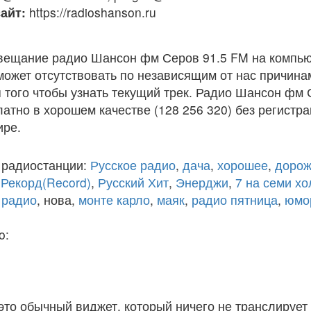
айт:
https://radioshanson.ru
вещание радио Шансон фм Серов 91.5 FM на компью
ожет отсутствовать по независящим от нас причина
того чтобы узнать текущий трек. Радио Шансон фм 
атно в хорошем качестве (128 256 320) без регистра
ире.
 радиостанции:
Русское радио
,
дача
,
хорошее
,
дорож
,
Рекорд(Record)
,
Русский Хит
,
Энерджи
,
7 на семи х
 радио
, нова,
монте карло
,
маяк
,
радио пятница
,
юмо
o:
 это обычный виджет, который ничего не транслирует 