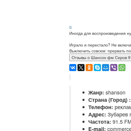
0
Иногда для воспроизведения ну
Играло и перестало? Не включ
Выключить совсем: прервать по
Отзывы о Шансон фм Серов
Жанр:
shanson
Страна (Город) :
Телефон:
реклама
Адрес:
Зубарев п
Частота:
91.5 F
E-mail:
commerce@