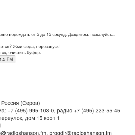
жно подождать от 5 до 15 секунд. Дождитесь пожалуйста.
ается? Жми сюда, перезапуск!
ток, очистить буфер.
 91.5 FM
Россия (Серов)
: +7 (495) 995-103-0, радио +7 (495) 223-55-45
ереулок, дом 15 корп 1
M
radioshanson.fm, progdir@radioshanson.fm