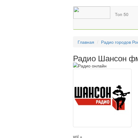
Топ 50
Главная
Радио городов Ро
Радио Шансон фм
vol +