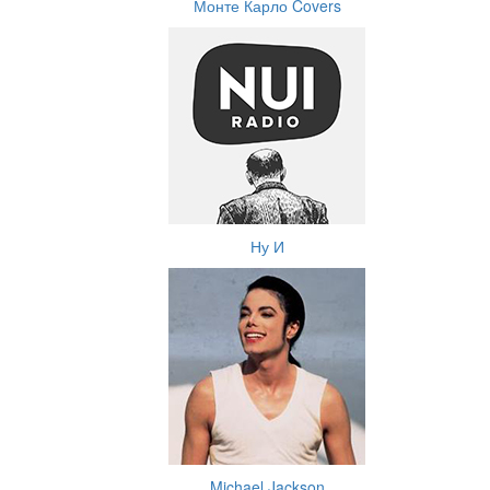
Монте Карло Covers
Ну И
Michael Jackson