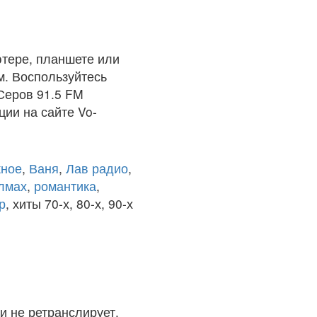
тере, планшете или
м. Воспользуйтесь
Серов 91.5 FM
ции на сайте Vo-
ное
,
Ваня
,
Лав радио
,
олмах
,
романтика
,
р
, хиты 70-х, 80-х, 90-х
и не ретранслирует.