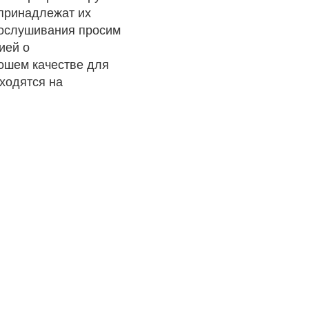
 принадлежат их
рослушивания просим
ией о
рошем качестве для
ходятся на