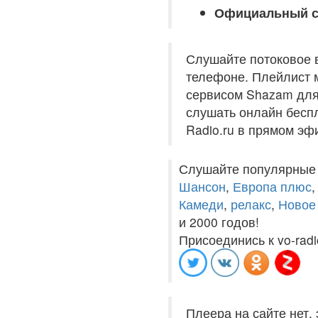
Официальный с
Слушайте потоковое 
телефоне. Плейлист м
сервисом Shazam для 
слушать онлайн беспл
Radio.ru в прямом эф
Слушайте популярные
Шансон
,
Европа плюс
Камеди
,
релакс
,
Новое
и 2000 годов!
Присоединись к vo-radi
Плеера на сайте нет,