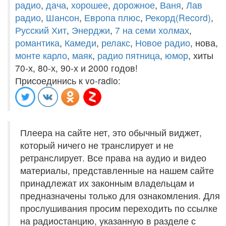
радио
,
дача
,
хорошее
,
дорожное
,
Ваня
,
Лав
радио
,
Шансон
,
Европа плюс
,
Рекорд(Record)
,
Русский Хит
,
Энерджи
,
7 на семи холмах
,
романтика
,
Камеди
,
релакс
,
Новое радио
, нова,
монте карло
,
маяк
,
радио пятница
,
юмор
, хиты
70-х, 80-х, 90-х и 2000 годов!
Присоединись к vo-radio:
Плеера на сайте нет, это обычный виджет,
который ничего не транслирует и не
ретранслирует. Все права на аудио и видео
материалы, представленные на нашем сайте
принадлежат их законным владельцам и
предназначены только для ознакомления. Для
прослушивания просим переходить по ссылке
на радиостанцию, указанную в разделе с