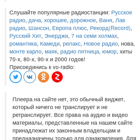
Слушайте популярные радиостанции:
Русское
радио
,
дача
,
хорошее
,
дорожное
,
Ваня
,
Лав
радио
,
Шансон
,
Европа плюс
,
Рекорд(Record)
,
Русский Хит
,
Энерджи
,
7 на семи холмах
,
романтика
,
Камеди
,
релакс
,
Новое радио
, нова,
монте карло
,
маяк
,
радио пятница
,
юмор
, хиты
70-х, 80-х, 90-х и 2000 годов!
Присоединись к vo-radio:
Плеера на сайте нет, это обычный виджет,
который ничего не транслирует и не
ретранслирует. Все права на аудио и видео
материалы, представленные на нашем сайте
принадлежат их законным владельцам и
предназначены только для ознакомления. Для