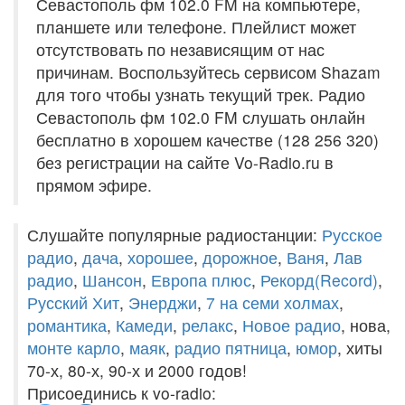
Севастополь фм 102.0 FM на компьютере,
планшете или телефоне. Плейлист может
отсутствовать по независящим от нас
причинам. Воспользуйтесь сервисом Shazam
для того чтобы узнать текущий трек. Радио
Севастополь фм 102.0 FM слушать онлайн
бесплатно в хорошем качестве (128 256 320)
без регистрации на сайте Vo-Radio.ru в
прямом эфире.
Слушайте популярные радиостанции:
Русское
радио
,
дача
,
хорошее
,
дорожное
,
Ваня
,
Лав
радио
,
Шансон
,
Европа плюс
,
Рекорд(Record)
,
Русский Хит
,
Энерджи
,
7 на семи холмах
,
романтика
,
Камеди
,
релакс
,
Новое радио
, нова,
монте карло
,
маяк
,
радио пятница
,
юмор
, хиты
70-х, 80-х, 90-х и 2000 годов!
Присоединись к vo-radio: