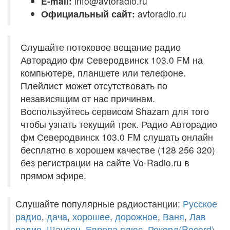
E-mail:
info@avtoradio.ru
Официальный сайт:
avtoradio.ru
Слушайте потоковое вещание радио
Авторадио фм Северодвинск 103.0 FM на
компьютере, планшете или телефоне.
Плейлист может отсутствовать по
независящим от нас причинам.
Воспользуйтесь сервисом Shazam для того
чтобы узнать текущий трек. Радио Авторадио
фм Северодвинск 103.0 FM слушать онлайн
бесплатно в хорошем качестве (128 256 320)
без регистрации на сайте Vo-Radio.ru в
прямом эфире.
Слушайте популярные радиостанции:
Русское
радио
,
дача
,
хорошее
,
дорожное
,
Ваня
,
Лав
радио
,
Шансон
,
Европа плюс
,
Рекорд(Record)
,