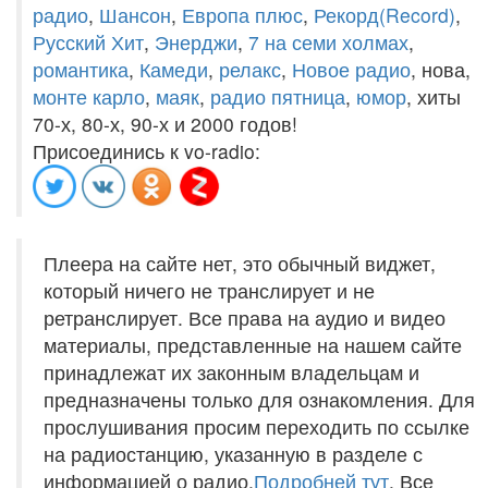
радио
,
Шансон
,
Европа плюс
,
Рекорд(Record)
,
Русский Хит
,
Энерджи
,
7 на семи холмах
,
романтика
,
Камеди
,
релакс
,
Новое радио
, нова,
монте карло
,
маяк
,
радио пятница
,
юмор
, хиты
70-х, 80-х, 90-х и 2000 годов!
Присоединись к vo-radio:
Плеера на сайте нет, это обычный виджет,
который ничего не транслирует и не
ретранслирует. Все права на аудио и видео
материалы, представленные на нашем сайте
принадлежат их законным владельцам и
предназначены только для ознакомления. Для
прослушивания просим переходить по ссылке
на радиостанцию, указанную в разделе с
информацией о радио.
Подробней тут
. Все