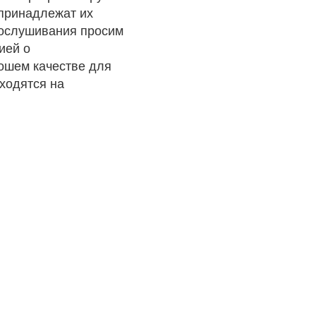
 принадлежат их
рослушивания просим
ией о
рошем качестве для
ходятся на