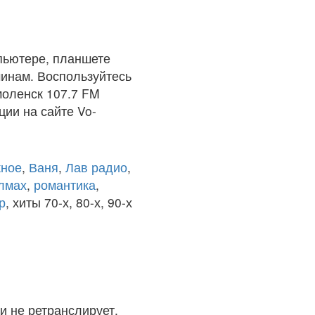
пьютере, планшете
чинам. Воспользуйтесь
моленск 107.7 FM
ции на сайте Vo-
ное
,
Ваня
,
Лав радио
,
олмах
,
романтика
,
р
, хиты 70-х, 80-х, 90-х
и не ретранслирует.