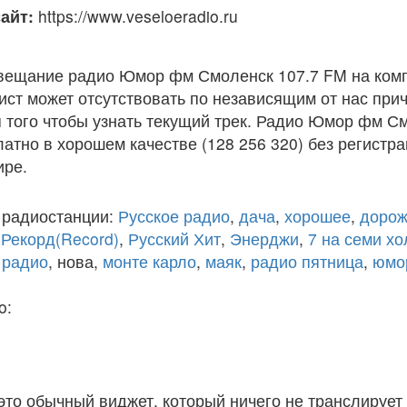
айт:
https://www.veseloeradio.ru
вещание радио Юмор фм Смоленск 107.7 FM на ком
ст может отсутствовать по независящим от нас при
 того чтобы узнать текущий трек. Радио Юмор фм С
атно в хорошем качестве (128 256 320) без регистра
ире.
 радиостанции:
Русское радио
,
дача
,
хорошее
,
дорож
,
Рекорд(Record)
,
Русский Хит
,
Энерджи
,
7 на семи х
 радио
, нова,
монте карло
,
маяк
,
радио пятница
,
юмо
o:
 это обычный виджет, который ничего не транслирует 