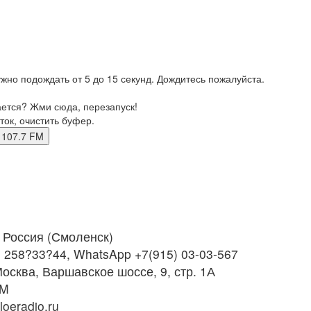
жно подождать от 5 до 15 секунд. Дождитесь пожалуйста.
ается? Жми сюда, перезапуск!
ток, очистить буфер.
ск 107.7 FM
Россия (Смоленск)
) 258?33?44, WhatsApp +7(915) 03-03-567
осква, Варшавское шоссе, 9, стр. 1А
FM
oeradio.ru