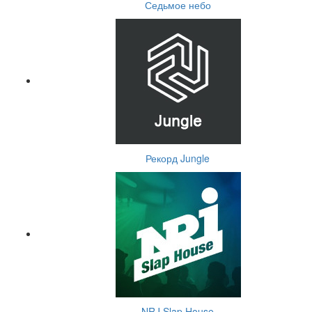
Седьмое небо
Рекорд Jungle
NRJ Slap House