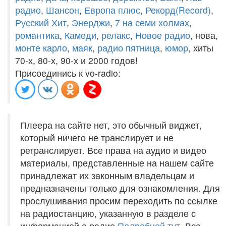
радио
,
Шансон
,
Европа плюс
,
Рекорд(Record)
,
Русский Хит
,
Энерджи
,
7 на семи холмах
,
романтика
,
Камеди
,
релакс
,
Новое радио
, нова,
монте карло
,
маяк
,
радио пятница
,
юмор
, хиты
70-х, 80-х, 90-х и 2000 годов!
Присоединись к vo-radio:
Плеера на сайте нет, это обычный виджет,
который ничего не транслирует и не
ретранслирует. Все права на аудио и видео
материалы, представленные на нашем сайте
принадлежат их законным владельцам и
предназначены только для ознакомления. Для
прослушивания просим переходить по ссылке
на радиостанцию, указанную в разделе с
информацией о радио.
Подробней тут
. Все