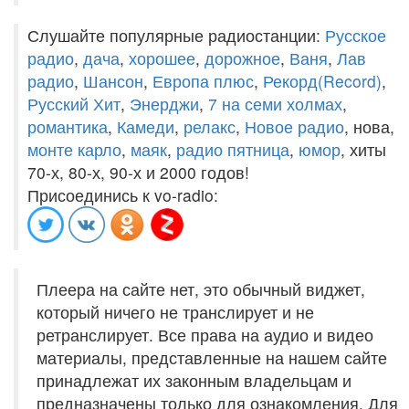
Слушайте популярные радиостанции:
Русское
радио
,
дача
,
хорошее
,
дорожное
,
Ваня
,
Лав
радио
,
Шансон
,
Европа плюс
,
Рекорд(Record)
,
Русский Хит
,
Энерджи
,
7 на семи холмах
,
романтика
,
Камеди
,
релакс
,
Новое радио
, нова,
монте карло
,
маяк
,
радио пятница
,
юмор
, хиты
70-х, 80-х, 90-х и 2000 годов!
Присоединись к vo-radio:
Плеера на сайте нет, это обычный виджет,
который ничего не транслирует и не
ретранслирует. Все права на аудио и видео
материалы, представленные на нашем сайте
принадлежат их законным владельцам и
предназначены только для ознакомления. Для