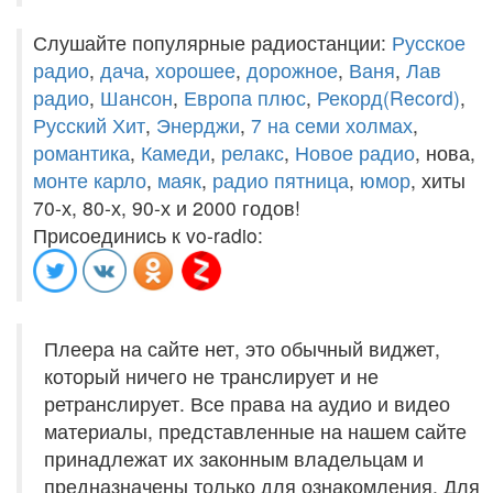
Слушайте популярные радиостанции:
Русское
радио
,
дача
,
хорошее
,
дорожное
,
Ваня
,
Лав
радио
,
Шансон
,
Европа плюс
,
Рекорд(Record)
,
Русский Хит
,
Энерджи
,
7 на семи холмах
,
романтика
,
Камеди
,
релакс
,
Новое радио
, нова,
монте карло
,
маяк
,
радио пятница
,
юмор
, хиты
70-х, 80-х, 90-х и 2000 годов!
Присоединись к vo-radio:
Плеера на сайте нет, это обычный виджет,
который ничего не транслирует и не
ретранслирует. Все права на аудио и видео
материалы, представленные на нашем сайте
принадлежат их законным владельцам и
предназначены только для ознакомления. Для