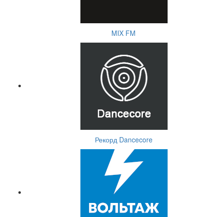
MIX FM
Рекорд Dancecore