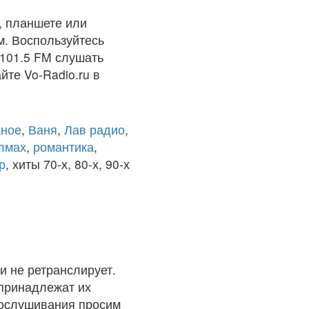
, планшете или
м. Воспользуйтесь
 101.5 FM слушать
йте Vo-Radio.ru в
ное
,
Ваня
,
Лав радио
,
олмах
,
романтика
,
р
, хиты 70-х, 80-х, 90-х
и не ретранслирует.
 принадлежат их
рослушивания просим