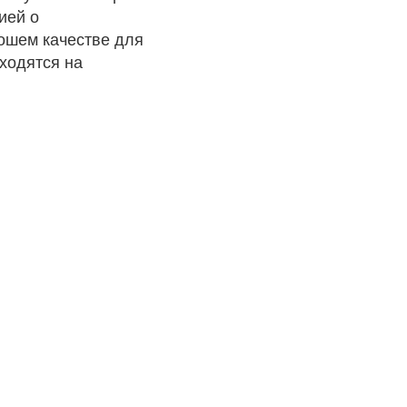
ией о
рошем качестве для
ходятся на