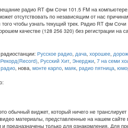
вещание радио RT фм Сочи 101.5 FM на компьютере
ожет отсутствовать по независящим от нас причина
того чтобы узнать текущий трек. Радио RT фм Сочи
рошем качестве (128 256 320) без регистрации на са
 радиостанции:
Русское радио
,
дача
,
хорошее
,
дорож
,
Рекорд(Record)
,
Русский Хит
,
Энерджи
,
7 на семи х
 радио
, нова,
монте карло
,
маяк
,
радио пятница
,
юмо
o:
 это обычный виджет, который ничего не транслирует 
и видео материалы, представленные на нашем сайте
 и предназначены только для ознакомления. Для п