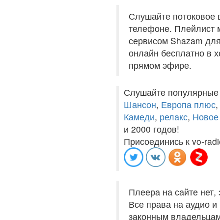
Слушайте потоковое 
телефоне. Плейлист м
сервисом Shazam для 
онлайн бесплатно в хо
прямом эфире.
Слушайте популярные
Шансон
,
Европа плюс
Камеди
,
релакс
,
Новое
и 2000 годов!
Присоединись к vo-radi
Плеера на сайте нет,
Все права на аудио 
законным владельцам