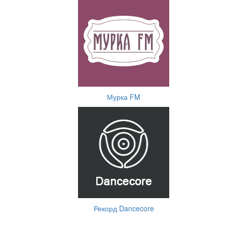
Мурка FM
Рекорд Dancecore