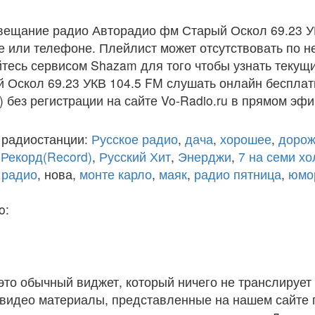
вещание радио Авторадио фм Старый Оскол 69.23 У
 или телефоне. Плейлист может отсутствовать по н
тесь сервисом Shazam для того чтобы узнать текущи
 Оскол 69.23 УКВ 104.5 FM слушать онлайн бесплат
) без регистрации на сайте Vo-Radio.ru в прямом эфи
 радиостанции:
Русское радио
,
дача
,
хорошее
,
дорож
,
Рекорд(Record)
,
Русский Хит
,
Энерджи
,
7 на семи х
 радио
, нова,
монте карло
,
маяк
,
радио пятница
,
юмо
o:
 это обычный виджет, который ничего не транслирует 
и видео материалы, представленные на нашем сайте