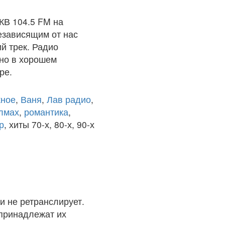
КВ 104.5 FM на
езависящим от нас
й трек. Радио
но в хорошем
ре.
ное
,
Ваня
,
Лав радио
,
олмах
,
романтика
,
р
, хиты 70-х, 80-х, 90-х
и не ретранслирует.
 принадлежат их