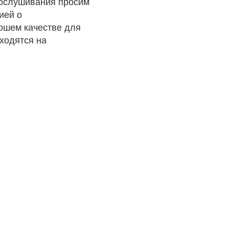
рослушивания просим
ией о
рошем качестве для
ходятся на