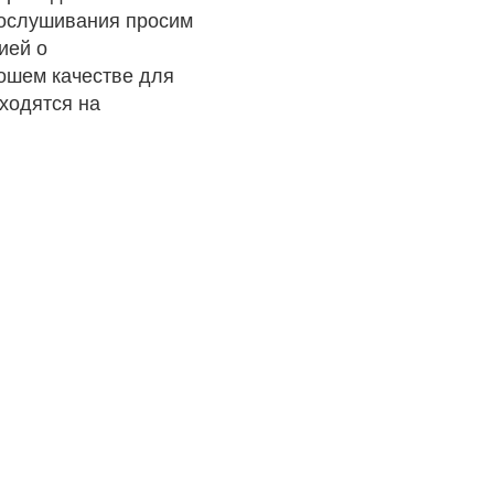
рослушивания просим
ией о
рошем качестве для
ходятся на