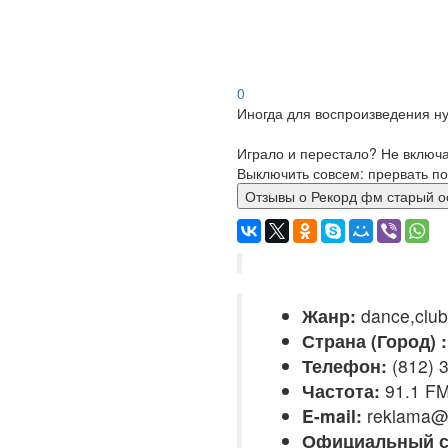
0
Иногда для воспроизведения ну
Играло и перестало? Не включ
Выключить совсем: прервать по
Отзывы о Рекорд фм стары
Жанр:
dance,club
Страна (Город) :
Телефон:
(812) 
Частота:
91.1 F
E-mail:
reklama@r
Официальный с