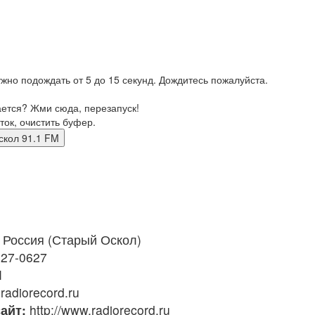
жно подождать от 5 до 15 секунд. Дождитесь пожалуйста.
ается? Жми сюда, перезапуск!
ток, очистить буфер.
й оскол 91.1 FM
Россия (Старый Оскол)
327-0627
M
adiorecord.ru
айт:
http://www.radiorecord.ru