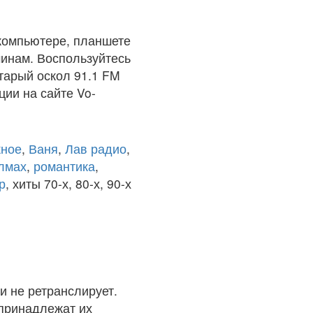
компьютере, планшете
чинам. Воспользуйтесь
тарый оскол 91.1 FM
ции на сайте Vo-
ное
,
Ваня
,
Лав радио
,
олмах
,
романтика
,
р
, хиты 70-х, 80-х, 90-х
и не ретранслирует.
 принадлежат их