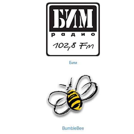
Бим
BumbleBee