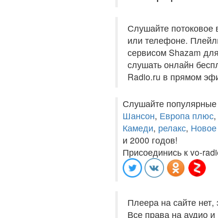
Слушайте потоковое 
или телефоне. Плейли
сервисом Shazam для 
слушать онлайн беспл
Radio.ru в прямом эф
Слушайте популярные
Шансон
,
Европа плюс
Камеди
,
релакс
,
Новое
и 2000 годов!
Присоединись к vo-radi
Плеера на сайте нет,
Все права на аудио 