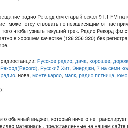
вещание радио Рекорд фм старый оскол 91.1 FM на 
ст может отсутствовать по независящим от нас при
того чтобы узнать текущий трек. Радио Рекорд фм с
атно в хорошем качестве (128 256 320) без регистра
ире.
 радиостанции:
Русское радио
,
дача
,
хорошее
,
дорож
,
Рекорд(Record)
,
Русский Хит
,
Энерджи
,
7 на семи х
 радио
, нова,
монте карло
,
маяк
,
радио пятница
,
юмо
o:
 это обычный виджет, который ничего не транслирует 
и видео материалы, представленные на нашем сайте