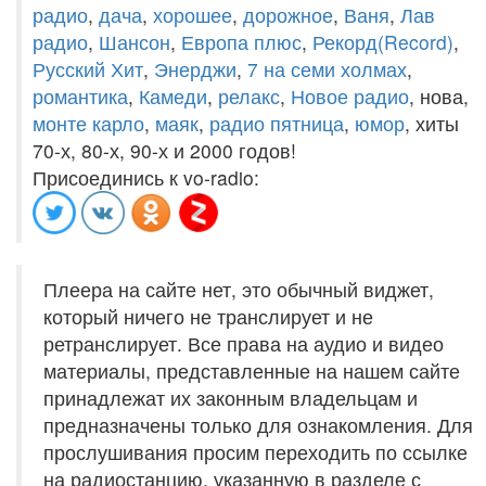
радио
,
дача
,
хорошее
,
дорожное
,
Ваня
,
Лав
радио
,
Шансон
,
Европа плюс
,
Рекорд(Record)
,
Русский Хит
,
Энерджи
,
7 на семи холмах
,
романтика
,
Камеди
,
релакс
,
Новое радио
, нова,
монте карло
,
маяк
,
радио пятница
,
юмор
, хиты
70-х, 80-х, 90-х и 2000 годов!
Присоединись к vo-radio:
Плеера на сайте нет, это обычный виджет,
который ничего не транслирует и не
ретранслирует. Все права на аудио и видео
материалы, представленные на нашем сайте
принадлежат их законным владельцам и
предназначены только для ознакомления. Для
прослушивания просим переходить по ссылке
на радиостанцию, указанную в разделе с