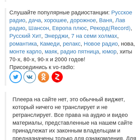
Слушайте популярные радиостанции:
Русское
радио
,
дача
,
хорошее
,
дорожное
,
Ваня
,
Лав
радио
,
Шансон
,
Европа плюс
,
Рекорд(Record)
,
Русский Хит
,
Энерджи
,
7 на семи холмах
,
романтика
,
Камеди
,
релакс
,
Новое радио
, нова,
монте карло
,
маяк
,
радио пятница
,
юмор
, хиты
70-х, 80-х, 90-х и 2000 годов!
Присоединись к vo-radio:
Плеера на сайте нет, это обычный виджет,
который ничего не транслирует и не
ретранслирует. Все права на аудио и видео
материалы, представленные на нашем сайте
принадлежат их законным владельцам и
предназначены только для ознакомления. Для