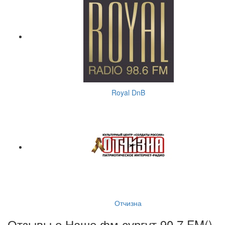
Royal DnB
Отчизна
Отзывы о Наше фм сургут 90.7 FM(
)