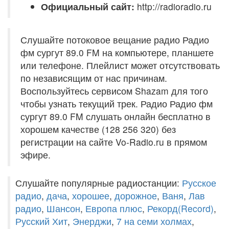
Официальный сайт:
http://radioradio.ru
Слушайте потоковое вещание радио Радио
фм сургут 89.0 FM на компьютере, планшете
или телефоне. Плейлист может отсутствовать
по независящим от нас причинам.
Воспользуйтесь сервисом Shazam для того
чтобы узнать текущий трек. Радио Радио фм
сургут 89.0 FM слушать онлайн бесплатно в
хорошем качестве (128 256 320) без
регистрации на сайте Vo-Radio.ru в прямом
эфире.
Слушайте популярные радиостанции:
Русское
радио
,
дача
,
хорошее
,
дорожное
,
Ваня
,
Лав
радио
,
Шансон
,
Европа плюс
,
Рекорд(Record)
,
Русский Хит
,
Энерджи
,
7 на семи холмах
,