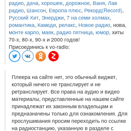
радио
,
дача
,
хорошее
,
дорожное
,
Ваня
,
Лав
радио
,
Шансон
,
Европа плюс
,
Рекорд(Record)
,
Русский Хит
,
Энерджи
,
7 на семи холмах
,
романтика
,
Камеди
,
релакс
,
Новое радио
, нова,
монте карло
,
маяк
,
радио пятница
,
юмор
, хиты
70-х, 80-х, 90-х и 2000 годов!
Присоединись к vo-radio:
Плеера на сайте нет, это обычный виджет,
который ничего не транслирует и не
ретранслирует. Все права на аудио и видео
материалы, представленные на нашем сайте
принадлежат их законным владельцам и
предназначены только для ознакомления. Для
прослушивания просим переходить по ссылке
на радиостанцию, указанную в разделе с