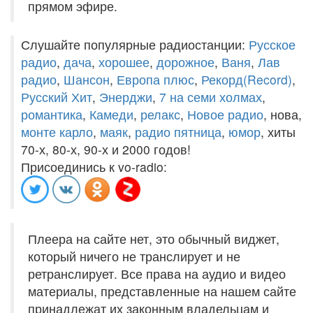
прямом эфире.
Слушайте популярные радиостанции:
Русское
радио
,
дача
,
хорошее
,
дорожное
,
Ваня
,
Лав
радио
,
Шансон
,
Европа плюс
,
Рекорд(Record)
,
Русский Хит
,
Энерджи
,
7 на семи холмах
,
романтика
,
Камеди
,
релакс
,
Новое радио
, нова,
монте карло
,
маяк
,
радио пятница
,
юмор
, хиты
70-х, 80-х, 90-х и 2000 годов!
Присоединись к vo-radio:
Плеера на сайте нет, это обычный виджет,
который ничего не транслирует и не
ретранслирует. Все права на аудио и видео
материалы, представленные на нашем сайте
принадлежат их законным владельцам и