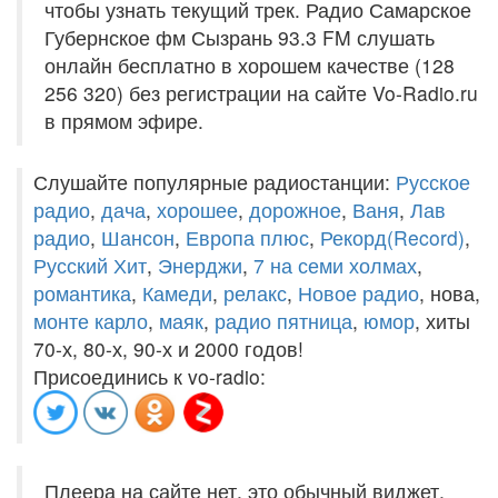
чтобы узнать текущий трек. Радио Самарское
Губернское фм Сызрань 93.3 FM слушать
онлайн бесплатно в хорошем качестве (128
256 320) без регистрации на сайте Vo-Radio.ru
в прямом эфире.
Слушайте популярные радиостанции:
Русское
радио
,
дача
,
хорошее
,
дорожное
,
Ваня
,
Лав
радио
,
Шансон
,
Европа плюс
,
Рекорд(Record)
,
Русский Хит
,
Энерджи
,
7 на семи холмах
,
романтика
,
Камеди
,
релакс
,
Новое радио
, нова,
монте карло
,
маяк
,
радио пятница
,
юмор
, хиты
70-х, 80-х, 90-х и 2000 годов!
Присоединись к vo-radio:
Плеера на сайте нет, это обычный виджет,