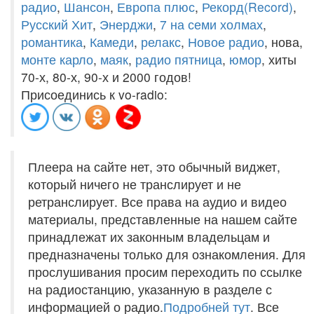
радио
,
Шансон
,
Европа плюс
,
Рекорд(Record)
,
Русский Хит
,
Энерджи
,
7 на семи холмах
,
романтика
,
Камеди
,
релакс
,
Новое радио
, нова,
монте карло
,
маяк
,
радио пятница
,
юмор
, хиты
70-х, 80-х, 90-х и 2000 годов!
Присоединись к vo-radio:
Плеера на сайте нет, это обычный виджет,
который ничего не транслирует и не
ретранслирует. Все права на аудио и видео
материалы, представленные на нашем сайте
принадлежат их законным владельцам и
предназначены только для ознакомления. Для
прослушивания просим переходить по ссылке
на радиостанцию, указанную в разделе с
информацией о радио.
Подробней тут
. Все