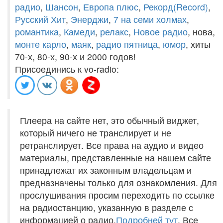
радио
,
Шансон
,
Европа плюс
,
Рекорд(Record)
,
Русский Хит
,
Энерджи
,
7 на семи холмах
,
романтика
,
Камеди
,
релакс
,
Новое радио
, нова,
монте карло
,
маяк
,
радио пятница
,
юмор
, хиты
70-х, 80-х, 90-х и 2000 годов!
Присоединись к vo-radio:
Плеера на сайте нет, это обычный виджет,
который ничего не транслирует и не
ретранслирует. Все права на аудио и видео
материалы, представленные на нашем сайте
принадлежат их законным владельцам и
предназначены только для ознакомления. Для
прослушивания просим переходить по ссылке
на радиостанцию, указанную в разделе с
информацией о радио.
Подробней тут
. Все