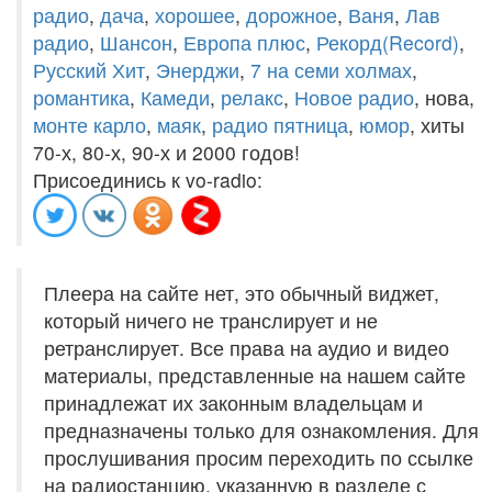
радио
,
дача
,
хорошее
,
дорожное
,
Ваня
,
Лав
радио
,
Шансон
,
Европа плюс
,
Рекорд(Record)
,
Русский Хит
,
Энерджи
,
7 на семи холмах
,
романтика
,
Камеди
,
релакс
,
Новое радио
, нова,
монте карло
,
маяк
,
радио пятница
,
юмор
, хиты
70-х, 80-х, 90-х и 2000 годов!
Присоединись к vo-radio:
Плеера на сайте нет, это обычный виджет,
который ничего не транслирует и не
ретранслирует. Все права на аудио и видео
материалы, представленные на нашем сайте
принадлежат их законным владельцам и
предназначены только для ознакомления. Для
прослушивания просим переходить по ссылке
на радиостанцию, указанную в разделе с