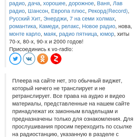
радио
,
дача
,
хорошее
,
дорожное
,
Ваня
,
Лав
радио
,
Шансон
,
Европа плюс
,
Рекорд(Record)
,
Русский Хит
,
Энерджи
,
7 на семи холмах
,
романтика
,
Камеди
,
релакс
,
Новое радио
, нова,
монте карло
,
маяк
,
радио пятница
,
юмор
, хиты
70-х, 80-х, 90-х и 2000 годов!
Присоединись к vo-radio:
Плеера на сайте нет, это обычный виджет,
который ничего не транслирует и не
ретранслирует. Все права на аудио и видео
материалы, представленные на нашем сайте
принадлежат их законным владельцам и
предназначены только для ознакомления. Для
прослушивания просим переходить по ссылке
на радиостанцию, указанную в разделе с