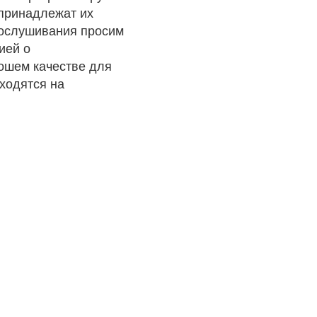
 принадлежат их
рослушивания просим
ией о
рошем качестве для
ходятся на