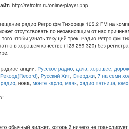
айт:
http://retrofm.ru/online/player.php
вещание радио Ретро фм Тихорецк 105.2 FM на комп
ожет отсутствовать по независящим от нас причина
того чтобы узнать текущий трек. Радио Ретро фм Ти
атно в хорошем качестве (128 256 320) без регистра
ире.
 радиостанции:
Русское радио
,
дача
,
хорошее
,
дорож
,
Рекорд(Record)
,
Русский Хит
,
Энерджи
,
7 на семи х
 радио
, нова,
монте карло
,
маяк
,
радио пятница
,
юмо
o:
 это обычный виджет, который ничего не транслирует 