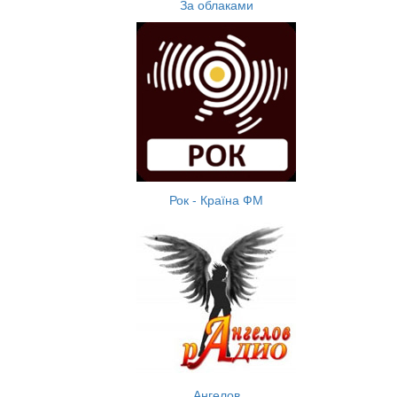
За облаками
Рок - Країна ФМ
Ангелов