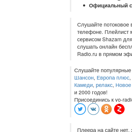
Официальный с
Слушайте потоковое 
телефоне. Плейлист м
сервисом Shazam для 
слушать онлайн беспл
Radio.ru в прямом эф
Слушайте популярные
Шансон
,
Европа плюс
Камеди
,
релакс
,
Новое
и 2000 годов!
Присоединись к vo-radi
Плеера на сайте нет,