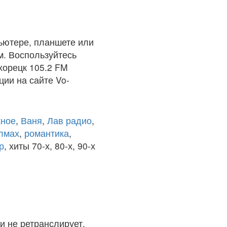
ьютере, планшете или
м. Воспользуйтесь
хорецк 105.2 FM
ции на сайте Vo-
ное
,
Ваня
,
Лав радио
,
олмах
,
романтика
,
р
, хиты 70-х, 80-х, 90-х
и не ретранслирует.