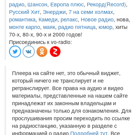
радио
,
Шансон
,
Европа плюс
,
Рекорд(Record)
,
Русский Хит
,
Энерджи
,
7 на семи холмах
,
романтика
,
Камеди
,
релакс
,
Новое радио
, нова,
монте карло
,
маяк
,
радио пятница
,
юмор
, хиты
70-х, 80-х, 90-х и 2000 годов!
Присоединись к vo-radio:
Плеера на сайте нет, это обычный виджет,
который ничего не транслирует и не
ретранслирует. Все права на аудио и видео
материалы, представленные на нашем сайте
принадлежат их законным владельцам и
предназначены только для ознакомления. Для
прослушивания просим переходить по ссылке
на радиостанцию, указанную в разделе с
информацией о радио.
Подробней тут
. Все