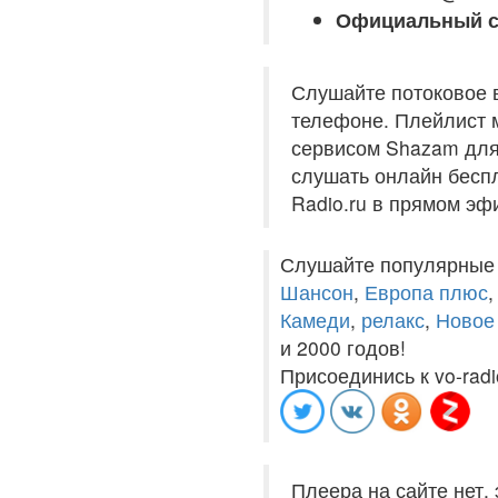
Официальный с
Слушайте потоковое 
телефоне. Плейлист м
сервисом Shazam для 
слушать онлайн беспл
Radio.ru в прямом эф
Слушайте популярные
Шансон
,
Европа плюс
Камеди
,
релакс
,
Новое
и 2000 годов!
Присоединись к vo-radi
Плеера на сайте нет,