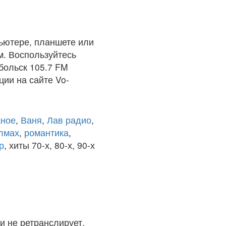
ьютере, планшете или
м. Воспользуйтесь
больск 105.7 FM
ции на сайте Vo-
ное
,
Ваня
,
Лав радио
,
олмах
,
романтика
,
р
, хиты 70-х, 80-х, 90-х
и не ретранслирует.