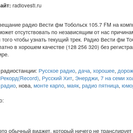
айт:
radiovesti.ru
вещание радио Вести фм Тобольск 105.7 FM на комп
ожет отсутствовать по независящим от нас причина
того чтобы узнать текущий трек. Радио Вести фм То
атно в хорошем качестве (128 256 320) без регистра
ире.
 радиостанции:
Русское радио
,
дача
,
хорошее
,
дорож
,
Рекорд(Record)
,
Русский Хит
,
Энерджи
,
7 на семи х
 радио
, нова,
монте карло
,
маяк
,
радио пятница
,
юмо
o:
 это обычный виджет, который ничего не транслирует 