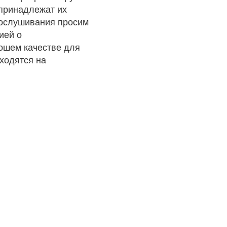
 принадлежат их
рослушивания просим
ией о
рошем качестве для
ходятся на