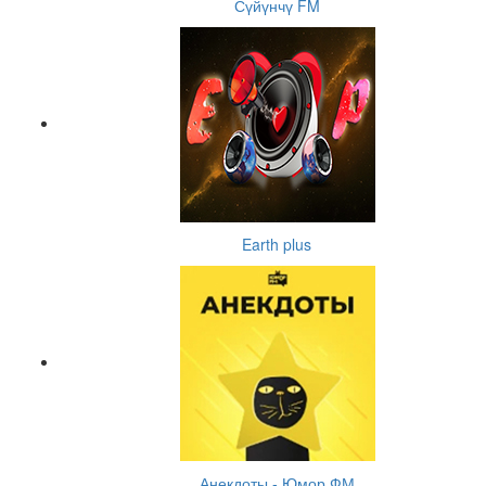
Сүйүнчү FM
Earth plus
Анекдоты - Юмор ФМ