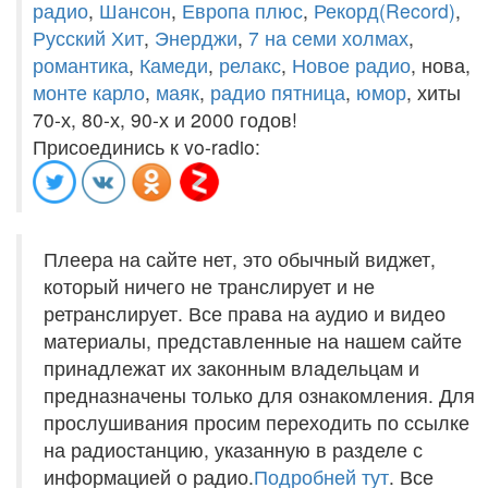
радио
,
Шансон
,
Европа плюс
,
Рекорд(Record)
,
Русский Хит
,
Энерджи
,
7 на семи холмах
,
романтика
,
Камеди
,
релакс
,
Новое радио
, нова,
монте карло
,
маяк
,
радио пятница
,
юмор
, хиты
70-х, 80-х, 90-х и 2000 годов!
Присоединись к vo-radio:
Плеера на сайте нет, это обычный виджет,
который ничего не транслирует и не
ретранслирует. Все права на аудио и видео
материалы, представленные на нашем сайте
принадлежат их законным владельцам и
предназначены только для ознакомления. Для
прослушивания просим переходить по ссылке
на радиостанцию, указанную в разделе с
информацией о радио.
Подробней тут
. Все