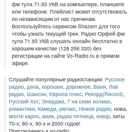
фм тула 71.93 УКВ на компьютере, планшете
или телефоне. Плейлист может отсутствовать
по независящим от нас причинам.
Воспользуйтесь сервисом Shazam для того
чтобы узнать текущий трек. Радио Орфей фм
тула 71.93 УКВ слушать онлайн бесплатно в
хорошем качестве (128 256 320) без
регистрации на сайте Vo-Radio.ru в прямом
эфире.
Слушайте популярные радиостанции:
Русское
радио
,
дача
,
хорошее
,
дорожное
,
Ваня
,
Лав
радио
,
Шансон
,
Европа плюс
,
Рекорд(Record)
,
Русский Хит
,
Энерджи
,
7 на семи холмах
,
романтика
,
Камеди
,
релакс
,
Новое радио
, нова,
монте карло
,
маяк
,
радио пятница
,
юмор
, хиты
70-х, 80-х, 90-х и 2000 годов!
Присоединись к vo-radio: