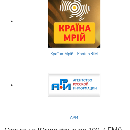
Країна Мрій - Країна ФМ
АРИ
Отзывы о Юмор фм тула 102.7 FM(
)