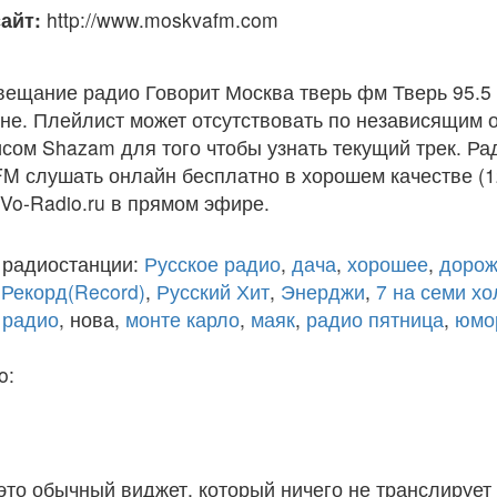
айт:
http://www.moskvafm.com
вещание радио Говорит Москва тверь фм Тверь 95.5
е. Плейлист может отсутствовать по независящим о
сом Shazam для того чтобы узнать текущий трек. Ра
FM слушать онлайн бесплатно в хорошем качестве (1
 Vo-Radio.ru в прямом эфире.
 радиостанции:
Русское радио
,
дача
,
хорошее
,
дорож
,
Рекорд(Record)
,
Русский Хит
,
Энерджи
,
7 на семи х
 радио
, нова,
монте карло
,
маяк
,
радио пятница
,
юмо
o:
 это обычный виджет, который ничего не транслирует 