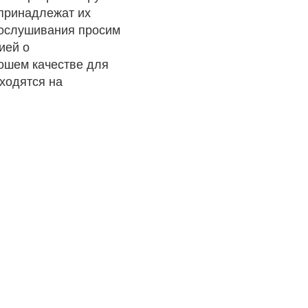
 принадлежат их
рослушивания просим
ией о
рошем качестве для
ходятся на