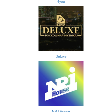
4you
Deluxe
NRJ House