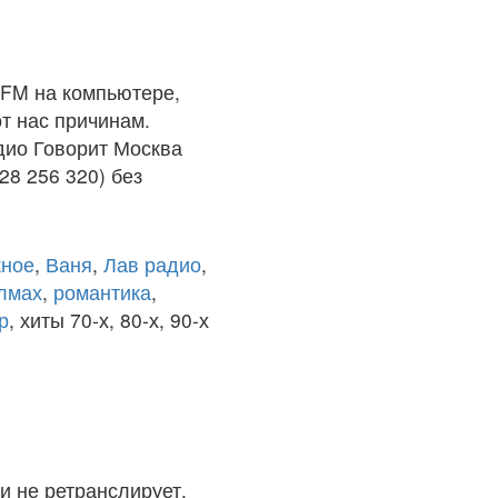
 FM на компьютере,
т нас причинам.
дио Говорит Москва
28 256 320) без
ное
,
Ваня
,
Лав радио
,
олмах
,
романтика
,
р
, хиты 70-х, 80-х, 90-х
и не ретранслирует.