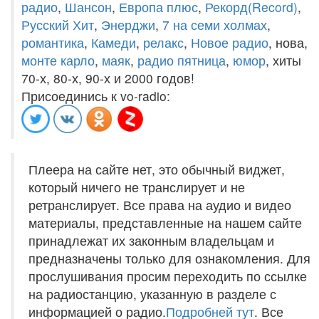
радио
,
Шансон
,
Европа плюс
,
Рекорд(Record)
,
Русский Хит
,
Энерджи
,
7 на семи холмах
,
романтика
,
Камеди
,
релакс
,
Новое радио
, нова,
монте карло
,
маяк
,
радио пятница
,
юмор
, хиты
70-х, 80-х, 90-х и 2000 годов!
Присоединись к vo-radio:
Плеера на сайте нет, это обычный виджет,
который ничего не транслирует и не
ретранслирует. Все права на аудио и видео
материалы, представленные на нашем сайте
принадлежат их законным владельцам и
предназначены только для ознакомления. Для
прослушивания просим переходить по ссылке
на радиостанцию, указанную в разделе с
информацией о радио.
Подробней тут
. Все