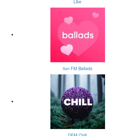
Like
Хит FM Ballads
DFM Chill